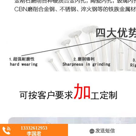
13332612953
发送短信
李国君